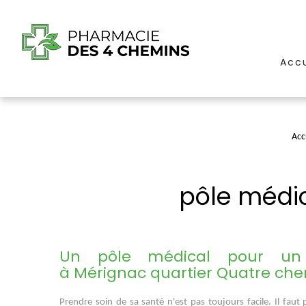
Accu
Acc
pôle médi
Un pôle médical pour un p
à Mérignac quartier Quatre ch
Prendre soin de sa santé n'est pas toujours facile. Il fau