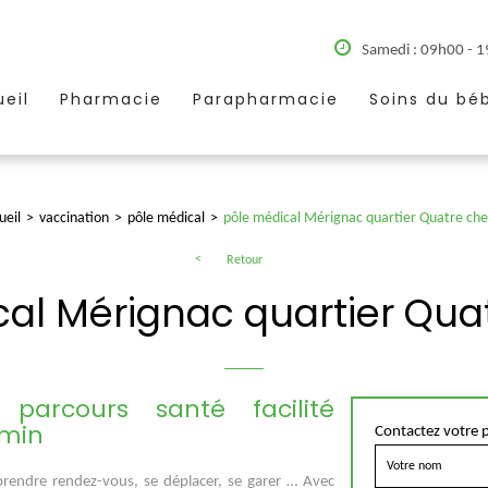
Samedi : 09h00 - 
eil
Pharmacie
Parapharmacie
Soins du bé
ueil
vaccination
pôle médical
pôle médical Mérignac quartier Quatre ch
Retour
cal Mérignac quartier Qua
arcours santé facilité
emin
Contactez votre 
t prendre rendez-vous, se déplacer, se garer … Avec