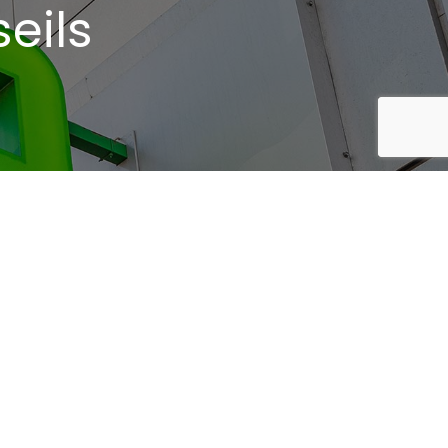
eils
recaptcha
Samedi : 09h00 - 19h00 non stop
es