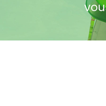
vou
M