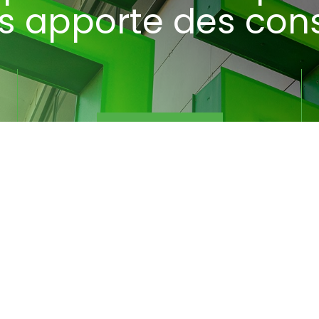
s apporte des cons
Découvrez-les
Notre savoir faire
05 56 17 62 08
257 Avenue de la Marne, 33700 Mérignac
Plan du site
entions légales
Charte d’utilisation des données
Gestion des cooki