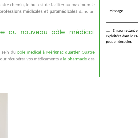
tre chemin, le but est de faciliter au maximum le
professions médicales et paramédicales
dans un
ée du nouveau pôle médical
En soumettant ce f
exploitées dans le c
n
peut en découler.
u sein du
pôle médical à Mérignac quartier Quatre
 pour récupérer vos médicaments à
la pharmacie
des