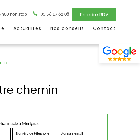
Prendre RDV
19h00 non stop
05 56 17 62 08
bé
Actualités
Nos conseils
Contact
emin
tre chemin
pharmacie à Mérignac